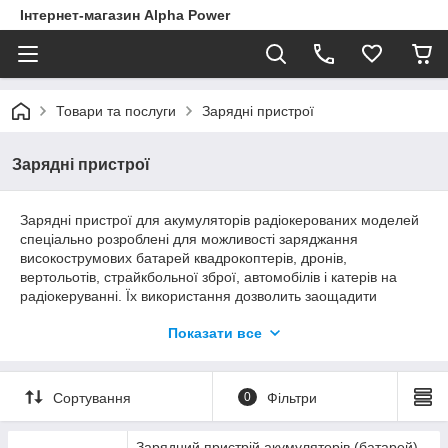
Інтернет-магазин Alpha Power
Товари та послуги
Зарядні пристрої
Зарядні пристрої
Зарядні пристрої для акумуляторів радіокерованих моделей
спеціально розроблені для можливості заряджання
високострумових батарей квадрокоптерів, дронів,
вертольотів, страйкбольної зброї, автомобілів і катерів на
радіокеруванні. Їх використання дозволить заощадити
чимало часу, оскільки пристрій дозволяє заряджати кілька
Показати все
батарей відразу. Необхідно звернути увагу на вольтаж, для
якого призначений пристрій - 3.7 або 7.4 В.
Сортування
0
Фільтри
Зарядний пристрій акумуляторів (батарей)