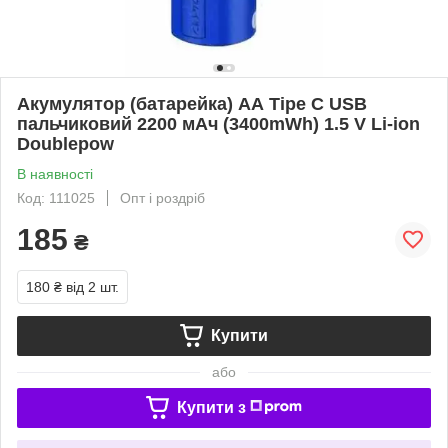
Акумулятор (батарейка) АА Tipe C USB
пальчиковий 2200 мАч (3400mWh) 1.5 V Li-ion
Doublepow
В наявності
Код: 111025
Опт і роздріб
185
₴
180 ₴
від 2 шт.
Купити
або
Купити з