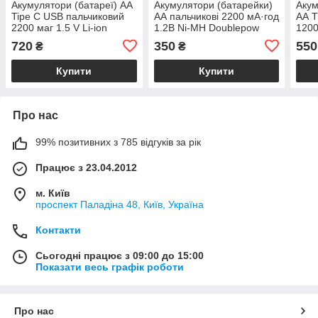
Акумулятори (батареї) АА
Акумулятори (батарейки)
Акум
Tipe C USB пальчиковий
АА пальчикові 2200 мА·год
АА T
2200 маг 1.5 V Li-ion
1.2В Ni-MH Doublepow
1200
Doublepow комплект 4шт
комплект 4 шт.
Ni-Z
720
350
550
₴
₴
Купити
Купити
Про нас
99% позитивних з 785 відгуків за рік
Працює з 23.04.2012
м. Київ
проспект Паладіна 48, Київ, Україна
Контакти
Сьогодні працює з 09:00 до 15:00
Показати весь графік роботи
Про нас