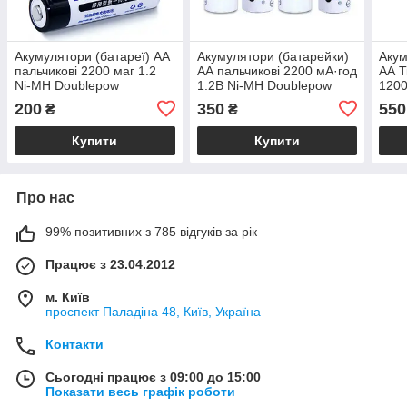
Акумулятори (батареї) АА
Акумулятори (батарейки)
Акум
пальчикові 2200 маг 1.2
АА пальчикові 2200 мА·год
АА T
Ni-MH Doublepow
1.2В Ni-MH Doublepow
1200
комплект 2шт.
комплект 4 шт.
Ni-Z
200
350
550
₴
₴
Купити
Купити
Про нас
99% позитивних з 785 відгуків за рік
Працює з 23.04.2012
м. Київ
проспект Паладіна 48, Київ, Україна
Контакти
Сьогодні працює з 09:00 до 15:00
Показати весь графік роботи