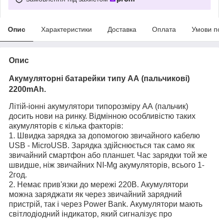
Опис
Характеристики
Доставка
Оплата
Умови п
Опис
Акумуляторні батарейки типу АА (пальчикові)
2200mAh.
Літій-іонні акумулятори типорозміру АА (пальчик)
досить нови на ринку. Відмінною особливістю таких
акумуляторів є кілька факторів:
1. Швидка зарядка
за допомогою звичайного кабелю
USB - MicroUSB. Зарядка здійснюється так само як
звичайний смартфон або планшет. Час зарядки той же
швидше, ніж звичайних NI-Mg акумуляторів, всього 1-
2год.
2. Немає прив'язки до мережі 220В. Акумулятори
можна заряджати як через звичайний зарядний
пристрій, так і через Power Bank. Акумулятори мають
світлодіодний індикатор, який сигналізує про