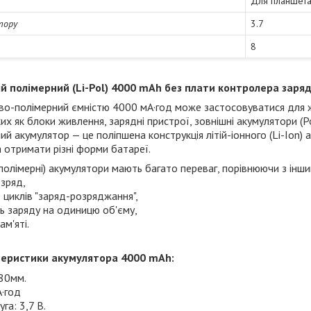
Для планшет
тору
3.7
8
ій полімерний (Li-Pol) 4000 mAh без плати контролера заряд
єво-полімерний ємністю 4000 мА·год може застосовуватися для ж
ких як блоки живлення, зарядні пристрої, зовнішні акумулятори (
ий акумулятор — це поліпшена конструкція літій-іонного
(Li-Ion)
а
 отримати різні форми батареї.
ій-полімерні) акумулятори мають багато переваг, порівнюючи з інш
озряд,
ть циклів "заряд-розряджання",
ть заряду на одиницю об'єму,
ам'яті.
теристики акумулятора 4000 mAh:
 80мм.
А·год
га: 3,7 В.