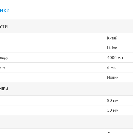
тики
БУТИ
Китай
Li-Ion
тору
4000 А. г
мін
6 міс
Новий
МІРИ
80 мм
50 мм