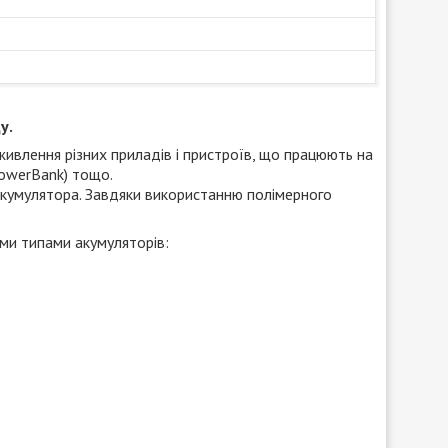
а
у.
ивлення різних приладів і пристроїв, що працюють на
PowerBank) тощо.
кумулятора. Завдяки використанню полімерного
ими типами акумуляторів: