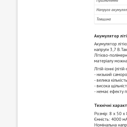
Призначення
Напруга акумуля
Товщина
Акумулятор літ
Акумулятор літі
напруги 3,7 В.Та
Літієво-полімерн
матеріалу можна
Літій-іонні (літ
- низький самор
- велика кількіс
- висока щільніс
- немає ефекту п
Технічні харак
Розмір: 8 х 50 х
Ємність: 4000 м
Номінальна напру