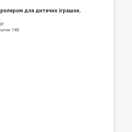
нтролером для дитячих іграшок.
E
.
3P.
ругою 7.4В.