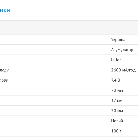
тики
Україна
Акумулятор
Li-Ion
тору
2600 мА/год
тору
7.4 В
70 мм
37 мм
20 мм
Новий
100 г