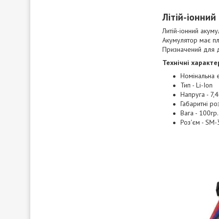
Літій-іонний
Литій-іонний акум
Акумулятор має пл
Призначений для д
Технічні характе
Номінальна є
Тип - Li-Ion
Напруга - 7,
Габаритні р
Вага - 100гр.
Роз'єм - SM-