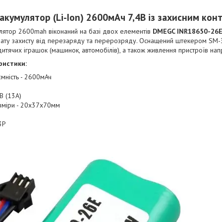
 акумулятор (Li-Ion) 2600мАч 7,4В із захисним ко
улятор 2600mah віконаний на базі двох елементів
DMEGC INR18650-26
ату захисту від перезаряду та перерозряду. Оснащений штекером SM-
итячих іграшок (машинок, автомобілів), а також живлення пристроїв нап
ристики:
мність - 2600мАч
4В (13А)
озміри - 20х37х70мм
3P