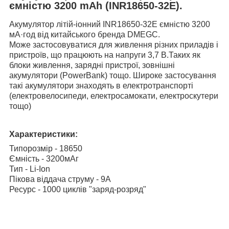
ємністю 3200 mAh (INR18650-32E).
Акумулятор літій-іонний INR18650-32E ємністю 3200
мА·год від китайського бренда DMEGC.
Може застосовуватися для живлення різних приладів і
пристроїв, що працюють на напруги 3,7 В.Таких як
блоки живлення, зарядні пристрої, зовнішні
акумулятори (PowerBank) тощо. Широке застосування
такі акумулятори знаходять в електротранспорті
(електровелосипеди, електросамокати, електроскутери
тощо)
Характеристики:
Типорозмір - 18650
Ємність - 3200мАг
Тип - Li-Ion
Пікова віддача струму - 9А
Ресурс - 1000 циклів "заряд-розряд"