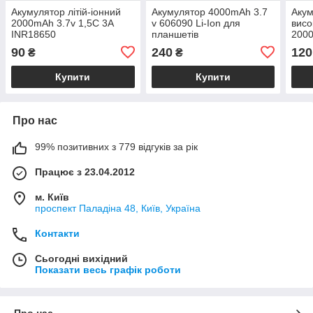
Акумулятор літій-іонний
Акумулятор 4000mAh 3.7
Акум
2000mAh 3.7v 1,5С 3А
v 606090 Li-Ion для
висо
INR18650
планшетів
2000
EVE
90
240
120
₴
₴
Купити
Купити
Про нас
99% позитивних з 779 відгуків за рік
Працює з 23.04.2012
м. Київ
проспект Паладіна 48, Київ, Україна
Контакти
Сьогодні вихідний
Показати весь графік роботи
Про нас