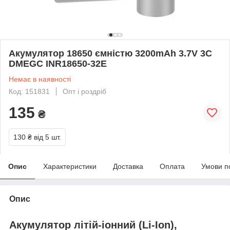
Акумулятор 18650 ємністю 3200mAh 3.7V 3C
DMEGC INR18650-32E
Немає в наявності
Код: 151831
Опт і роздріб
135
₴
130 ₴
від 5 шт.
Опис
Характеристики
Доставка
Оплата
Умови п
Опис
Акумулятор літій-іонний (Li-Ion),