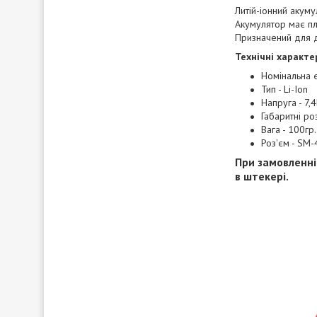
Литій-іонний акум
Акумулятор має пл
Призначений для д
Технічні характе
Номінальна є
Тип - Li-Ion
Напруга - 7,
Габаритні р
Вага - 100гр.
Роз'єм - SM-
При замовленні
в штекері.