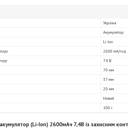
Україна
Акумулятор
Li-Ion
тору
2600 мА/год
тору
7.4 В
70 мм
37 мм
20 мм
Новий
100 г
 акумулятор (Li-Ion) 2600мАч 7,4В із захисним ко