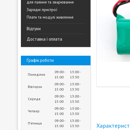
для паяння та зварювання
Зарядні пристрої
Плати та модулі живлення
Відгуки
Доставка і оплата
Графік роботи
09:00
13:00
Понеділок
15:00
13:30
09:00
13:00
Вівторок
15:00
13:30
09:00
13:00
Середа
15:00
13:30
09:00
13:00
Четвер
15:00
13:30
09:00
13:00
Пʼятниця
Характерис
15:00
13:30