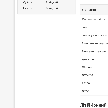
Субота
Вихідний
Неділя
Вихідний
ОСНОВНІ
Країна виробник
Тип
Тип акумулятора
Ємність акумуля
Напруга акумуля
Довжина
Ширина
Висота
Стан
Вага
Літій-іонний