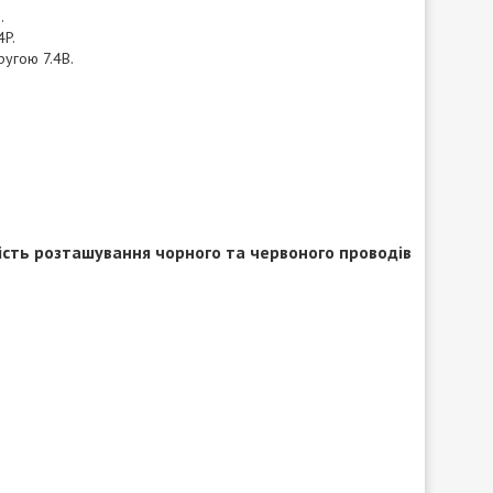
E
.
4P.
ругою 7.4В.
ність розташування чорного та червоного проводів