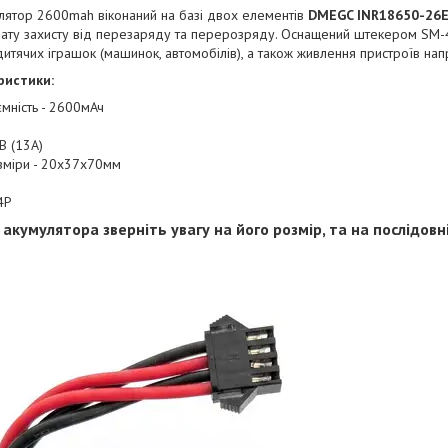
улятор 2600mah віконаний на базі двох елементів
DMEGC INR18650-26
ату захисту від перезаряду та перерозряду. Оснащений штекером SM-
итячих іграшок (машинок, автомобілів), а також живлення пристроїв нап
ристики:
мність - 2600мАч
4В (13А)
озміри - 20х37х70мм
4P
 акумулятора зверніть увагу на його розмір, та на послідов