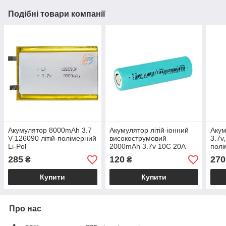
Подібні товари компанії
Акумулятор 8000mAh 3.7
Акумулятор літій-іонний
Акум
V 126090 літій-полімерний
високострумовий
3.7v
Li-Pol
2000mAh 3.7v 10С 20А
полі
EVE IСR18650/20P
285
120
270
₴
₴
Купити
Купити
Про нас