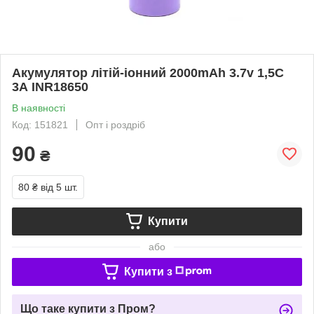
Акумулятор літій-іонний 2000mAh 3.7v 1,5С
3А INR18650
В наявності
Код: 151821
Опт і роздріб
90
₴
80 ₴
від 5 шт.
Купити
або
Купити з
Що таке купити з Пром?