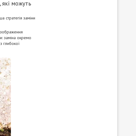
 які можуть
а стратегія заміни
 зображення
ти: заміна окремо
з глибокої