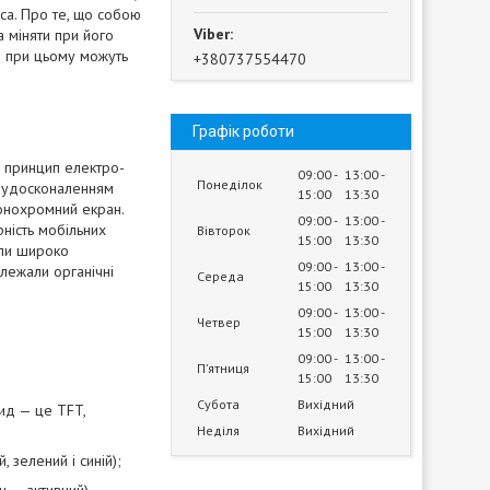
са. Про те, що собою
 міняти при його
і при цьому можуть
+380737554470
Графік роботи
я принцип електро-
09:00
13:00
Понеділок
д удосконаленням
15:00
13:30
монохромний екран.
09:00
13:00
ність мобільних
Вівторок
15:00
13:30
али широко
09:00
13:00
 лежали органічні
Середа
15:00
13:30
09:00
13:00
Четвер
15:00
13:30
09:00
13:00
Пʼятниця
15:00
13:30
Субота
Вихідний
ид — це TFT,
Неділя
Вихідний
 зелений і синій);