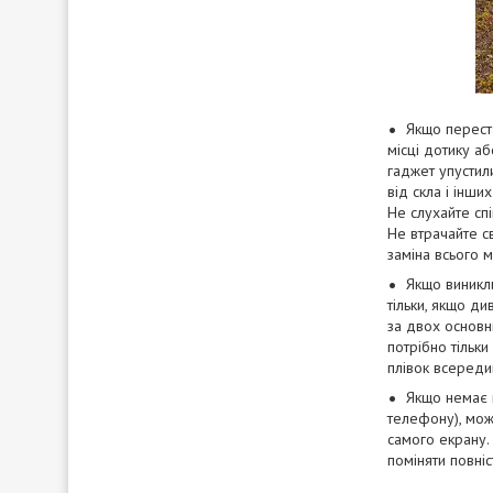
Якщо переста
місці дотику а
гаджет упустил
від скла і інш
Не слухайте спі
Не втрачайте св
заміна всього м
Якщо виникли
тільки, якщо ди
за двох основн
потрібно тільки
плівок всереди
Якщо немає 
телефону), мож
самого екрану.
поміняти повніс