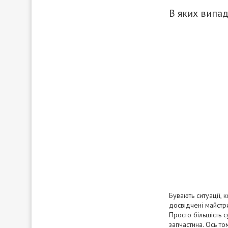
В яких випа
Бувають ситуації, 
досвідчені майстр
Просто більшість 
запчастина. Ось то