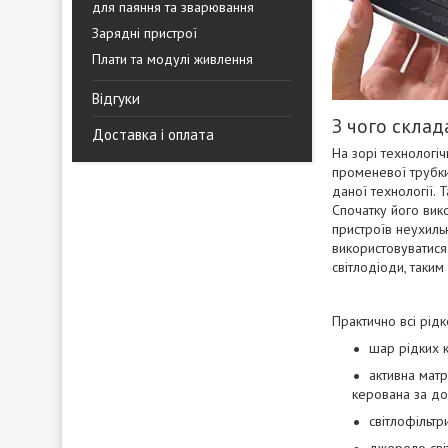
для паяння та зварювання
Зарядні пристрої
Плати та модулі живлення
Відгуки
З чого скла
Доставка і оплата
На зорі технологі
променевої трубки
даної технології. 
Спочатку його вик
пристроїв неухильн
використовуватися 
світлодіоди, таким
Практично всі рідк
шар рідких к
активна мат
керована за до
світлофільтр