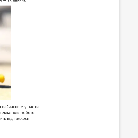
н — активний).
 найчастіше у нас на
з адекватною роботою
ть від тяжкості