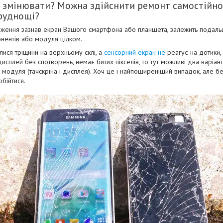
 змінювати? Можна здійснити ремонт самостійно,
руднощі?
одження зазнав екран Вашого смартфона або планшета, залежить подальш
онентів або модуля цілком.
ися тріщини на верхньому склі, а
сенсорний екран не
реагує на дотики,
исплей без спотворень, немає битих пікселів, то тут можливі два варіан
 модуля (тачскріна і дисплея). Хоч це і найпоширеніший випадок, але бе
обійтися.