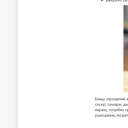
джерело світ
Більш спрощений в
слуху): тачскрін, 
екрану, потрібно п
ушкоджень, моделі