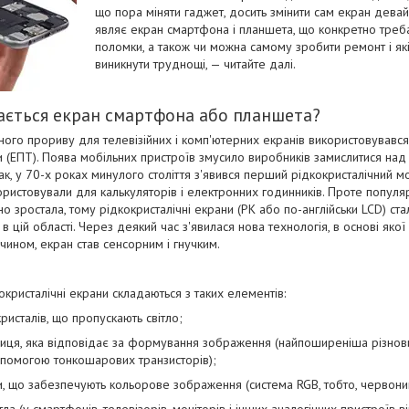
що пора міняти гаджет, досить змінити сам екран девай
являє екран смартфона і планшета, що конкретно треба
поломки, а також чи можна самому зробити ремонт і як
виникнути труднощі, — читайте далі.
дається екран смартфона або планшета?
чного прориву для телевізійних і комп'ютерних екранів використовувавс
 (ЕПТ). Поява мобільних пристроїв змусило виробників замислитися на
Так, у 70-х роках минулого століття з'явився перший рідкокристалічний 
ористовували для калькуляторів і електронних годинників. Проте популяр
о зростала, тому рідкокристалічні екрани (РК або по-англійськи LCD) ст
в цій області. Через деякий час з'явилася нова технологія, в основі якої
 чином, екран став сенсорним і гнучким.
окристалічні екрани складаються з таких елементів:
ристалів, що пропускають світло;
риця, яка відповідає за формування зображення (найпоширеніша різнов
помогою тонкошарових транзисторів);
и, що забезпечують кольорове зображення (система RGB, тобто, червоний,