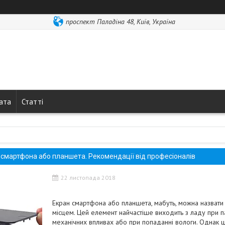
проспект Паладіна 48, Київ, Україна
лата
Статті
 смартфона або планшета. Рекомендації від професіоналів
22 листопада 2018
Екран смартфона або планшета, мабуть, можна назват
місцем. Цей елемент найчастіше виходить з ладу при п
механічних впливах або при попаданні вологи. Однак ц