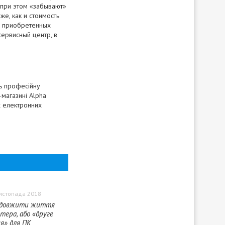
 при этом «забывают»
же, как и стоимость
х приобретенных
сервисный центр, в
ь професійну
-магазині Alpha
х електронних
истопада 2018
одовжити життя
тера, або «друге
я» для ПК