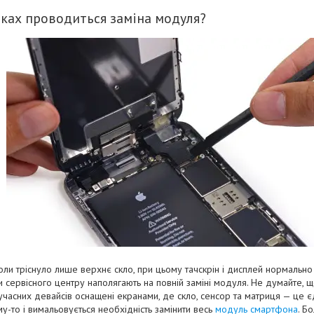
дках проводиться заміна модуля?
коли тріснуло лише верхнє скло, при цьому тачскрін і дисплей нормально
и сервісного центру наполягають на повній заміні модуля. Не думайте, щ
сучасних девайсів оснащені екранами, де скло, сенсор та матриця — це є
му-то і вимальовується необхідність замінити весь
модуль смартфона
. Б