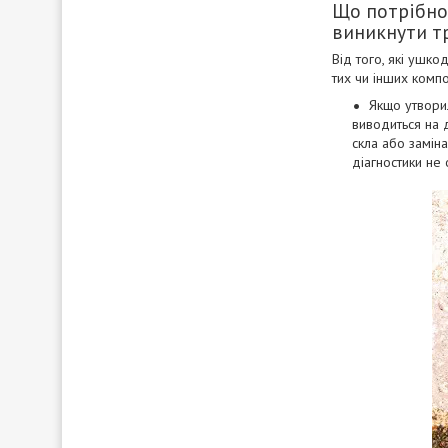
Що потрібно
виникнути т
Від того, які ушк
тих чи інших комп
Якщо утворил
виводиться на д
скла або заміна
діагностики не 