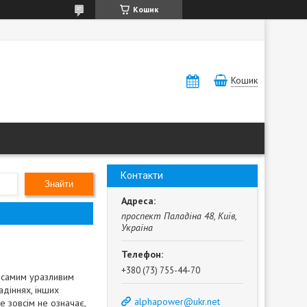
Кошик
Кошик
Контакти
Знайти
проспект Паладіна 48, Київ,
Україна
+380 (73) 755-44-70
и самим уразливим
адіннях, інших
alphapower@ukr.net
е зовсім не означає,