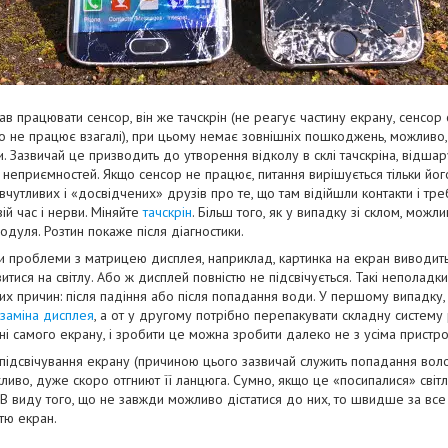
в працювати сенсор, він же тачскрін (не реагує частину екрану, сенсор
бо не працює взагалі), при цьому немає зовнішніх пошкоджень, можливо
и. Зазвичай це призводить до утворення відколу в склі тачскріна, відш
их неприємностей. Якщо сенсор не працює, питання вирішується тільки йо
вчутливих і «досвідчених» друзів про те, що там відійшли контакти і тр
ій час і нерви. Міняйте
тачскрін
. Більш того, як у випадку зі склом, можли
одуля. Розтин покаже після діагностики.
 проблеми з матрицею дисплея, наприклад, картинка на екран виводитьс
витися на світлу. Або ж дисплей повністю не підсвічується. Такі неполадк
их причин: після падіння або після попадання води. У першому випадку
заміна дисплея
, а от у другому потрібно перепакувати складну систему 
ні самого екрану, і зробити це можна зробити далеко не з усіма пристр
підсвічування екрану (причиною цього зазвичай служить попадання вол
ливо, дуже скоро отгниют її ланцюга. Сумно, якщо це «посипалися» світ
 В виду того, що не завжди можливо дістатися до них, то швидше за вс
тю екран.