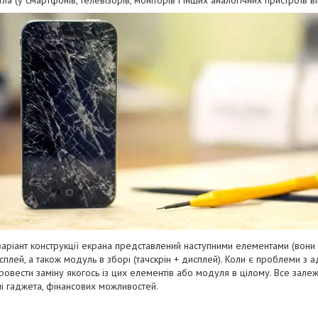
ла (у смартфонів, телевізорів, моніторів і інших аналогічних пристроїв ві
аріант конструкції екрана представлений наступними елементами (вони і
дисплей, а також модуль в зборі (тачскрін + дисплей). Коли є проблеми 
ровести заміну якогось із цих елементів або модуля в цілому. Все залежи
 гаджета, фінансових можливостей.