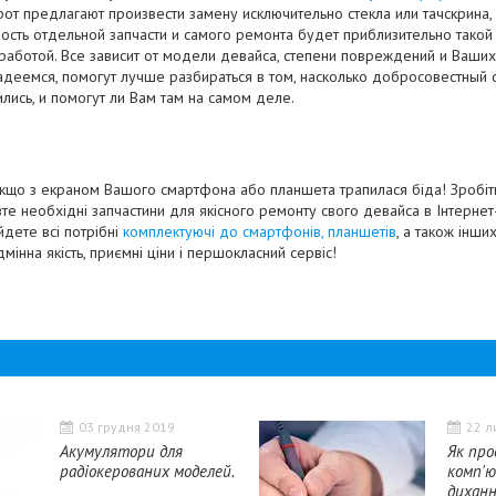
от предлагают произвести замену исключительно стекла или тачскрина,
мость отдельной запчасти и самого ремонта будет приблизительно такой 
работой. Все зависит от модели девайса, степени повреждений и Ваши
надеемся, помогут лучше разбираться в том, насколько добросовестный 
лись, и помогут ли Вам там на самом деле.
кщо з екраном Вашого смартфона або планшета трапилася біда! Зробіт
вте необхідні запчастини для якісного ремонту свого девайса в Інтернет
йдете всі потрібні
комплектуючі до смартфонів, планшетів
, а також інши
дмінна якість, приємні ціни і першокласний сервіс!
03 грудня 2019
22 л
Акумулятори для
Як пр
радіокерованих моделей.
комп'ю
диханн